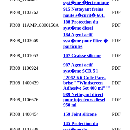
syst�me �lectronique
915 Nettoyant freins
PR08_1103762
PDF
haute s�curit� 60L
188 Protection du
PR08_11AMP18800150A
PDF
syst�me diesel
184 Agent actif
PR08_1103669
PDF
syst�me pour filtre �
particules
PR08_1101053
107 Graisse silicone
PDF
987 Agent actif
PR08_1106924
PDF
syst�me SCR 5 l
"2062 Kit Colle Pare-
PR08_1400439
brise ""Windscreen
PDF
Adhesive Set 400 ml"""
989 Nettoyant direct
PR08_1106676
pour injecteurs diesel
PDF
950 ml
PR08_1400454
159 Joint silicone
PDF
145 Protection du
PR08_1102339
PDF
syst�me de