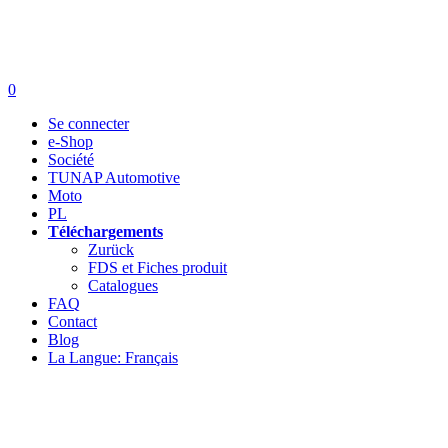
0
Se connecter
e-Shop
Société
TUNAP Automotive
Moto
PL
Téléchargements
Zurück
FDS et Fiches produit
Catalogues
FAQ
Contact
Blog
La Langue: Français