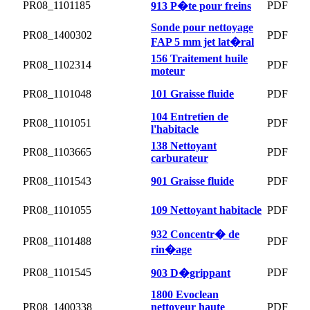
PR08_1101185
PDF
913 P�te pour freins
Sonde pour nettoyage
PR08_1400302
PDF
FAP 5 mm jet lat�ral
156 Traitement huile
PR08_1102314
PDF
moteur
PR08_1101048
101 Graisse fluide
PDF
104 Entretien de
PR08_1101051
PDF
l'habitacle
138 Nettoyant
PR08_1103665
PDF
carburateur
PR08_1101543
901 Graisse fluide
PDF
PR08_1101055
109 Nettoyant habitacle
PDF
932 Concentr� de
PR08_1101488
PDF
rin�age
PR08_1101545
PDF
903 D�grippant
1800 Evoclean
PR08_1400338
nettoyeur haute
PDF