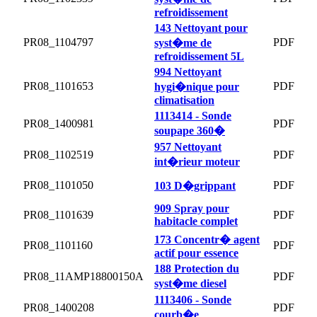
refroidissement
143 Nettoyant pour
PR08_1104797
PDF
syst�me de
refroidissement 5L
994 Nettoyant
PR08_1101653
PDF
hygi�nique pour
climatisation
1113414 - Sonde
PR08_1400981
PDF
soupape 360�
957 Nettoyant
PR08_1102519
PDF
int�rieur moteur
PR08_1101050
PDF
103 D�grippant
909 Spray pour
PR08_1101639
PDF
habitacle complet
173 Concentr� agent
PR08_1101160
PDF
actif pour essence
188 Protection du
PR08_11AMP18800150A
PDF
syst�me diesel
1113406 - Sonde
PR08_1400208
PDF
courb�e