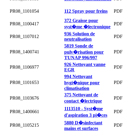
PR08_1101054
112 Spray pour freins
PDF
372 Graisse pour
PR08_1100417
PDF
syst�me �lectronique
936 Solution de
PR08_1107012
PDF
neutralisation
5819 Sonde de
PR08_1400741
PDF
pulv�risation pour
TUNAP 996/997
926 Nettoyant vanne
PR08_1106977
PDF
EGR
994 Nettoyant
PR08_1101653
PDF
hygi�nique pour
climatisation
375 Nettoyant de
PR08_1103676
PDF
contact �lectrique
1113510 - Syst�me
PR08_1400661
PDF
d'aspiration 3 pi�ces
5880 D�sinfectant
PR08_1105215
PDF
mains et surfaces