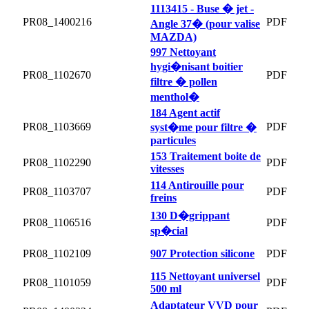
1113415 - Buse � jet -
PR08_1400216
PDF
Angle 37� (pour valise
MAZDA)
997 Nettoyant
hygi�nisant boitier
PR08_1102670
PDF
filtre � pollen
menthol�
184 Agent actif
PR08_1103669
PDF
syst�me pour filtre �
particules
153 Traitement boite de
PR08_1102290
PDF
vitesses
114 Antirouille pour
PR08_1103707
PDF
freins
130 D�grippant
PR08_1106516
PDF
sp�cial
PR08_1102109
907 Protection silicone
PDF
115 Nettoyant universel
PR08_1101059
PDF
500 ml
Adaptateur VVD pour