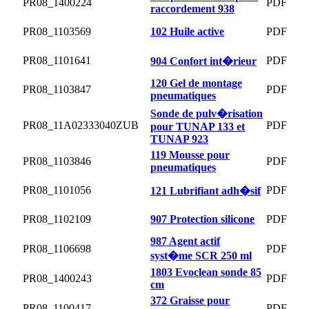
PR08_1400224
PDF
raccordement 938
PR08_1103569
102 Huile active
PDF
PR08_1101641
PDF
904 Confort int�rieur
120 Gel de montage
PR08_1103847
PDF
pneumatiques
Sonde de pulv�risation
PR08_11A02333040ZUB
PDF
pour TUNAP 133 et
TUNAP 923
119 Mousse pour
PR08_1103846
PDF
pneumatiques
PR08_1101056
PDF
121 Lubrifiant adh�sif
PR08_1102109
907 Protection silicone
PDF
987 Agent actif
PR08_1106698
PDF
syst�me SCR 250 ml
1803 Evoclean sonde 85
PR08_1400243
PDF
cm
372 Graisse pour
PR08_1100417
PDF