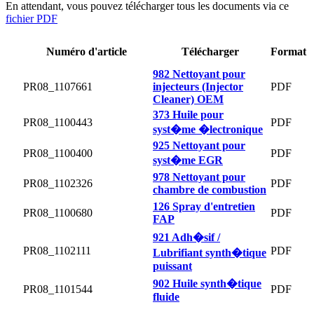
En attendant, vous pouvez télécharger tous les documents via ce
fichier PDF
Numéro d'article
Télécharger
Format
982 Nettoyant pour
PR08_1107661
injecteurs (Injector
PDF
Cleaner) OEM
373 Huile pour
PR08_1100443
PDF
syst�me �lectronique
925 Nettoyant pour
PR08_1100400
PDF
syst�me EGR
978 Nettoyant pour
PR08_1102326
PDF
chambre de combustion
126 Spray d'entretien
PR08_1100680
PDF
FAP
921 Adh�sif /
PR08_1102111
PDF
Lubrifiant synth�tique
puissant
902 Huile synth�tique
PR08_1101544
PDF
fluide