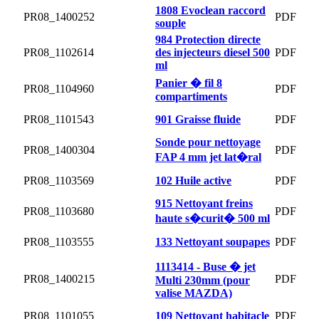
1808 Evoclean raccord
PR08_1400252
PDF
souple
984 Protection directe
PR08_1102614
des injecteurs diesel 500
PDF
ml
Panier � fil 8
PR08_1104960
PDF
compartiments
PR08_1101543
901 Graisse fluide
PDF
Sonde pour nettoyage
PR08_1400304
PDF
FAP 4 mm jet lat�ral
PR08_1103569
102 Huile active
PDF
915 Nettoyant freins
PR08_1103680
PDF
haute s�curit� 500 ml
PR08_1103555
133 Nettoyant soupapes
PDF
1113414 - Buse � jet
PR08_1400215
PDF
Multi 230mm (pour
valise MAZDA)
PR08_1101055
109 Nettoyant habitacle
PDF