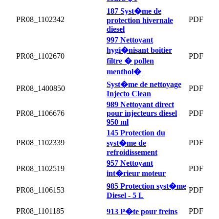
187 Syst�me de
PR08_1102342
PDF
protection hivernale
diesel
997 Nettoyant
hygi�nisant boitier
PR08_1102670
PDF
filtre � pollen
menthol�
Syst�me de nettoyage
PR08_1400850
PDF
Injecto Clean
989 Nettoyant direct
PR08_1106676
pour injecteurs diesel
PDF
950 ml
145 Protection du
PR08_1102339
PDF
syst�me de
refroidissement
957 Nettoyant
PR08_1102519
PDF
int�rieur moteur
985 Protection syst�me
PR08_1106153
PDF
Diesel - 5 L
PR08_1101185
PDF
913 P�te pour freins