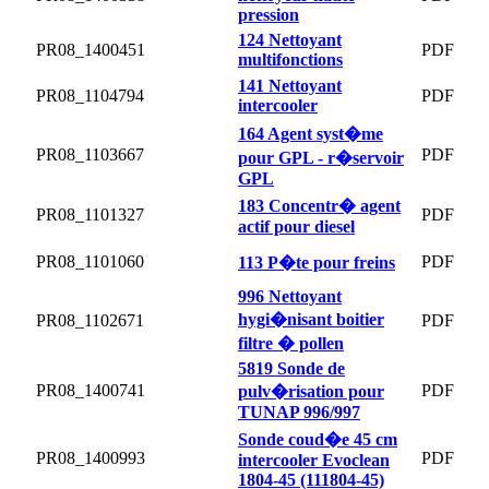
pression
124 Nettoyant
PR08_1400451
PDF
multifonctions
141 Nettoyant
PR08_1104794
PDF
intercooler
164 Agent syst�me
PR08_1103667
PDF
pour GPL - r�servoir
GPL
183 Concentr� agent
PR08_1101327
PDF
actif pour diesel
PR08_1101060
PDF
113 P�te pour freins
996 Nettoyant
hygi�nisant boitier
PR08_1102671
PDF
filtre � pollen
5819 Sonde de
PR08_1400741
PDF
pulv�risation pour
TUNAP 996/997
Sonde coud�e 45 cm
PR08_1400993
PDF
intercooler Evoclean
1804-45 (111804-45)