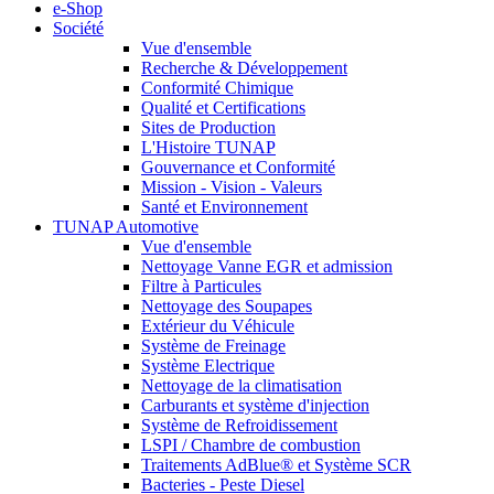
e-Shop
Société
Vue d'ensemble
Recherche & Développement
Conformité Chimique
Qualité et Certifications
Sites de Production
L'Histoire TUNAP
Gouvernance et Conformité
Mission - Vision - Valeurs
Santé et Environnement
TUNAP Automotive
Vue d'ensemble
Nettoyage Vanne EGR et admission
Filtre à Particules
Nettoyage des Soupapes
Extérieur du Véhicule
Système de Freinage
Système Electrique
Nettoyage de la climatisation
Carburants et système d'injection
Système de Refroidissement
LSPI / Chambre de combustion
Traitements AdBlue® et Système SCR
Bacteries - Peste Diesel