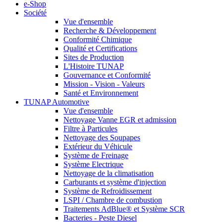
e-Shop
Société
Vue d'ensemble
Recherche & Développement
Conformité Chimique
Qualité et Certifications
Sites de Production
L'Histoire TUNAP
Gouvernance et Conformité
Mission - Vision - Valeurs
Santé et Environnement
TUNAP Automotive
Vue d'ensemble
Nettoyage Vanne EGR et admission
Filtre à Particules
Nettoyage des Soupapes
Extérieur du Véhicule
Système de Freinage
Système Electrique
Nettoyage de la climatisation
Carburants et système d'injection
Système de Refroidissement
LSPI / Chambre de combustion
Traitements AdBlue® et Système SCR
Bacteries - Peste Diesel