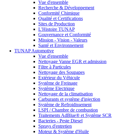
Vue d'ensemble
Recherche & Développement
Conformité Chimique
Qualité et Certifications
Sites de Production
L'Histoire TUNAP
Gouvernance et Conformité
Mission - Vision - Valeurs
Santé et Environnement
TUNAP Automotive
Vue d'ensemble
Nettoyage Vanne EGR et admission
Filtre à Particules
Nettoyage des Soupapes
Extérieur du Véhicule
Système de Freinage
Système Electrique
Nettoyage de la climatisation
Carburants et système d'injection
Système de Refroidissement
LSPI / Chambre de combustion
Traitements AdBlue® et Système SCR
Bacteries - Peste Diesel
Sprays d'entretien
Moteur & Système d'Huile